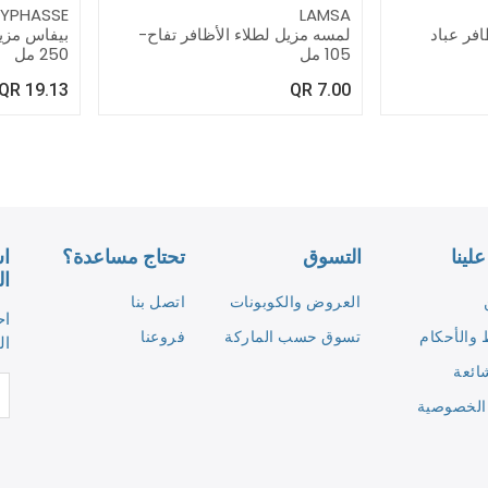
YPHASSE
LAMSA
فر عباد
لمسه مزيل لطلاء الأظافر تفاح-
بيفاس مزي
105 مل
250 مل
QR
19.13
QR
7.00
لينا
التسوق
تحتاج مساعدة؟
اش
ال
العروض والكوبونات
اتصل بنا
اح
والأحكام
تسوق حسب الماركة
فروعنا
ال
ائعة
الخصوصية