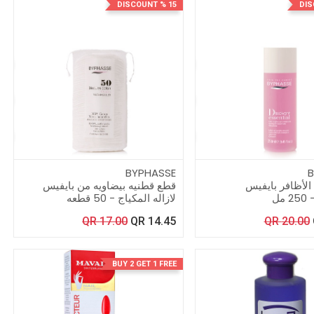
15 % DISCOUNT
BYPHASSE
B
الأظافر بايفيس
قطع قطنيه بيضاويه من بايفيس
مل
لازاله المكياج - 50 قطعه
QR
17.00
QR
14.45
QR
20.00
BUY 2 GET 1 FREE