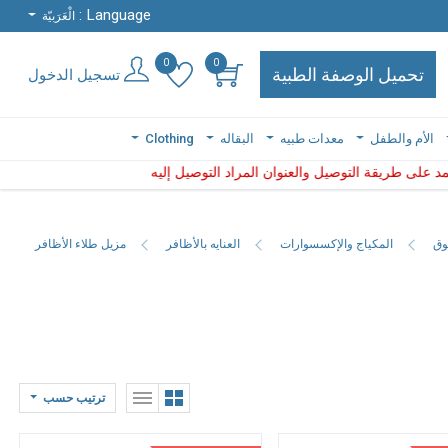
Language :
Language :
الْعَرَبيّة
الْعَرَبيّة
0
0
0
0
تحميل الوصفة الطبية
تحميل الوصفة الطبية
تسجيل الدخول
تسجيل الدخول
الأم والطفل
الأم والطفل
معدات طبيه
معدات طبيه
البقاله
البقاله
Clothing
Clothing
التوصيل والعنوان المراد التوصيل إليه
عتمد على طريقة التوصيل والعنوان المراد التوصيل إليه
ملاحظة: توافر المنتجا
ملاحظة:
وق
المكياج والإكسسوارات
العنايه بالأظافر
مزيل طلاء الأظافر
ترتيب حسب